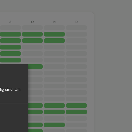
S
O
N
D
ig sind.
Um