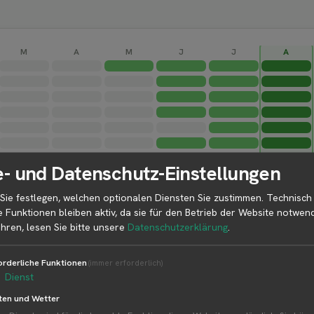
M
A
M
J
J
A
- und Datenschutz-Einstellungen
Sie festlegen, welchen optionalen Diensten Sie zustimmen. Technisch
e Funktionen bleiben aktiv, da sie für den Betrieb der Website notwend
hren, lesen Sie bitte unsere
Datenschutzerklärung
.
orderliche Funktionen
(immer erforderlich)
1
Dienst
ten und Wetter