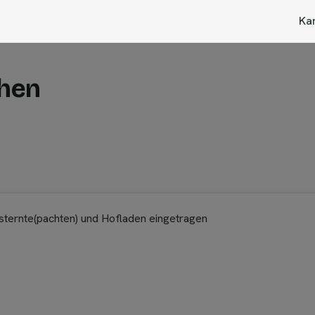
Ka
chen
sternte(pachten) und Hofladen eingetragen