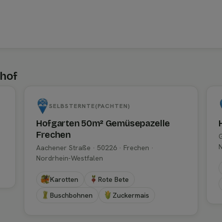
nhof
SELBSTERNTE(PACHTEN)
Hofgarten 50m² Gemüsepazelle
Frechen
G
Aachener Straße · 50226 · Frechen ·
Nordrhein-Westfalen
Karotten
Rote Bete
Buschbohnen
Zuckermais