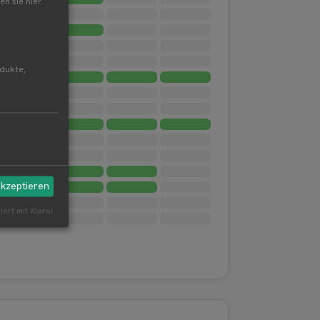
en sie hier
odukte,
akzeptieren
iert mit Klaro!