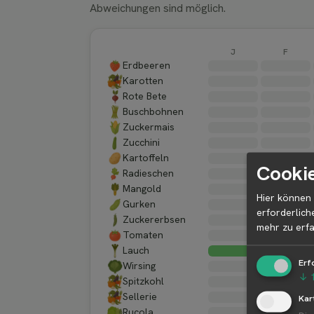
Abweichungen sind möglich.
J
F
Erdbeeren
Karotten
Rote Bete
Buschbohnen
Zuckermais
Zucchini
Kartoffeln
Cookie
Radieschen
Mangold
Hier können 
Gurken
erforderlich
Zuckererbsen
mehr zu erfa
Tomaten
Lauch
Erf
Wirsing
↓
Spitzkohl
Sellerie
Kar
Rucola