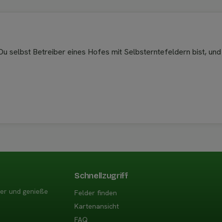
u selbst Betreiber eines Hofes mit Selbsterntefeldern bist, und
Schnellzugriff
der und genieße
Felder finden
Kartenansicht
FAQ