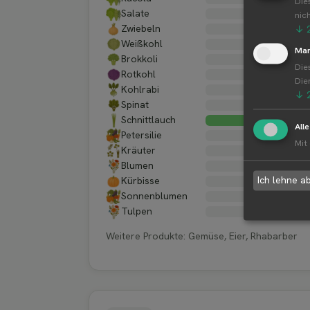
Die
Salate
nic
Zwiebeln
↓
Weißkohl
Mar
Brokkoli
Die
Rotkohl
Die
Kohlrabi
↓
Spinat
Schnittlauch
All
Petersilie
Mit
Kräuter
Blumen
Ich lehne a
Kürbisse
Sonnenblumen
Tulpen
Weitere Produkte: Gemüse, Eier, Rhabarber