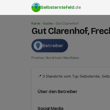
Selbsterntefeld
.de
Karte
›
Suche
›
Gut Clarenhof
Gut Clarenhof, Fre
Betreiber
Frechen, Nordrhein-Westfalen
📍 3 Standorte vom Typ Selbsternte, Selb
Über den Betreiber
Social Media