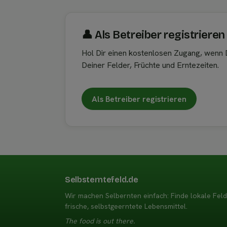
👤︎ Als Betreiber registrieren
Hol Dir einen kostenlosen Zugang, wenn D
Deiner Felder, Früchte und Erntezeiten.
Als Betreiber registrieren
Selbsterntefeld.de
Wir machen Selbernten einfach: Finde lokale Fel
frische, selbstgeerntete Lebensmittel.
The food is out there.