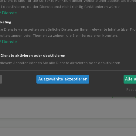
se Dienste sind für die korrekte Funktion dieser Website unerlässlich. Sie könn
ht deaktivieren, da der Dienst sonst nicht richtig funktionieren würde.
2
Dienste
keting
se Dienste verarbeiten persönliche Daten, um Ihnen relevante Inhalte über Pr
nstleistungen oder Themen zu zeigen, die Sie interessieren könnten.
2
Dienste
e Dienste aktivieren oder deaktivieren
 diesem Schalter können Sie alle Dienste aktivieren oder deaktivieren.
b
Ausgewählte akzeptieren
Alle 
Realis