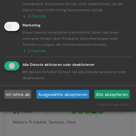
unerlässlich. Sie können sie hier nicht deaktivieren, da der
Der Erntekalender zeigt die typischen Erntezeiten der
Dienst sonst nicht richtig funktionieren würde.
Produkte über alle Standorte von Gut Birkenmoor hinweg.
↓
2
Dienste
Regionale oder wetterbedingte Abweichungen sind möglich.
Marketing
Diese Dienste verarbeiten persönliche Daten, um Ihnen
relevante Inhalte über Produkte, Dienstleistungen oder
J
F
M
A
M
J
J
A
S
O
N
D
Erdbeeren
Themen zu zeigen, die Sie interessieren könnten.
↓
2
Dienste
Heidelbeeren
Himbeeren
Kartoffeln
Alle Dienste aktivieren oder deaktivieren
Kürbis und Zuckermais
Mit diesem Schalter können Sie alle Dienste aktivieren oder
Blumen
deaktivieren.
Kohl
Tomaten
Ich lehne ab
Ausgewählte akzeptieren
Alle akzeptieren
Lauch
Zucchini
Realisiert mit Klaro!
Kräuter
Weitere Produkte: Gemüse, Obst