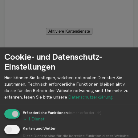
Aktiviere Kartendienste
Cookie- und Datenschutz-
Einstellungen
Hier können Sie festlegen, welchen optionalen Diensten Sie
zustimmen. Technisch erforderliche Funktionen bleiben aktiv,
ℹ️
Bitte wähle für Details ein Icon auf der Karte aus.
da sie für den Betrieb der Website notwendig sind.
Um mehr zu
erfahren, lesen Sie bitte unsere
Datenschutzerklärung
.
Erforderliche Funktionen
(immer erforderlich)
↓
1
Dienst
Erntezeit aller Produkte von Gut
Karten und Wetter
Birkenmoor
Diese Dienste sind für die korrekte Funktion dieser Website