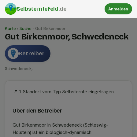
Selbsterntefeld
.de
Anmelden
Karte
›
Suche
›
Gut Birkenmoor
Gut Birkenmoor, Schwedeneck
Betreiber
Schwedeneck,
📍 1 Standort vom Typ Selbsternte eingetragen
Über den Betreiber
Gut Birkenmoor in Schwedeneck (Schleswig-
Holstein) ist ein biologisch-dynamisch