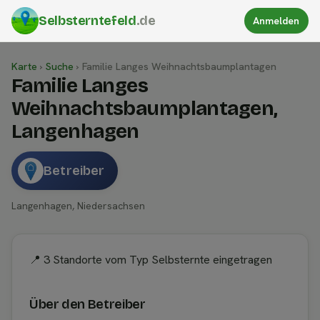
Selbsterntefeld
.de
Anmelden
Karte
›
Suche
›
Familie Langes Weihnachtsbaumplantagen
Familie Langes
Weihnachtsbaumplantagen,
Langenhagen
Betreiber
Langenhagen, Niedersachsen
📍 3 Standorte vom Typ Selbsternte eingetragen
Über den Betreiber