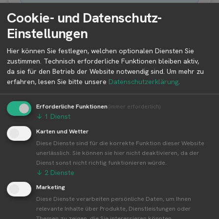
Cookie- und Datenschutz-
Einstellungen
Erntezeit aller Produkte von Familie
Hier können Sie festlegen, welchen optionalen Diensten Sie
zustimmen. Technisch erforderliche Funktionen bleiben aktiv,
Langes Weihnachtsbaumplantagen
da sie für den Betrieb der Website notwendig sind.
Um mehr zu
Der Erntekalender zeigt die typischen Erntezeiten der
erfahren, lesen Sie bitte unsere
Datenschutzerklärung
.
Produkte über alle Standorte von Familie Langes
Weihnachtsbaumplantagen hinweg. Regionale oder
Erforderliche Funktionen
(immer erforderlich)
wetterbedingte Abweichungen sind möglich.
↓
1
Dienst
Karten und Wetter
Diese Dienste sind für die korrekte Funktion dieser Website
J
F
M
A
M
J
J
A
S
O
N
D
unerlässlich. Sie können sie hier nicht deaktivieren, da der
Weihnachtsbäume
Dienst sonst nicht richtig funktionieren würde.
Nordmanntannen
↓
2
Dienste
Blaufichten
Tannengrün
Marketing
Diese Dienste verarbeiten persönliche Daten, um Ihnen
relevante Inhalte über Produkte, Dienstleistungen oder
Themen zu zeigen, die Sie interessieren könnten.