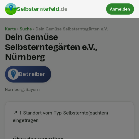
Selbsterntefeld
.de
Anmelden
Karte
›
Suche
›
Dein Gemüse Selbsterntegärten e.V.
Dein Gemüse
Selbsterntegärten e.V.,
Nürnberg
Betreiber
Nürnberg, Bayern
📍 1 Standort vom Typ Selbsternte(pachten)
eingetragen