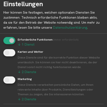
Der Erntekalender zeigt die typischen Erntezeiten der
Einstellungen
Produkte über alle Standorte von Dein Gemüse
Selbsterntegärten e.V. hinweg. Regionale oder
Hier können Sie festlegen, welchen optionalen Diensten Sie
wetterbedingte Abweichungen sind möglich.
zustimmen. Technisch erforderliche Funktionen bleiben aktiv,
da sie für den Betrieb der Website notwendig sind.
Um mehr zu
erfahren, lesen Sie bitte unsere
Datenschutzerklärung
.
J
F
M
A
M
J
J
A
S
O
N
D
Zwiebeln
Erforderliche Funktionen
(immer erforderlich)
Karotten
↓
1
Dienst
Radieschen
Karten und Wetter
Zuckererbsen
Diese Dienste sind für die korrekte Funktion dieser Website
Lauch
unerlässlich. Sie können sie hier nicht deaktivieren, da der
Kartoffeln
Dienst sonst nicht richtig funktionieren würde.
Salat
↓
2
Dienste
Pastinake
Sellerie
Marketing
Rote Bete
Diese Dienste verarbeiten persönliche Daten, um Ihnen
Zuckermais
relevante Inhalte über Produkte, Dienstleistungen oder
Themen zu zeigen, die Sie interessieren könnten.
Schnittlauch
↓
2
Dienste
Petersilie
Fenchel