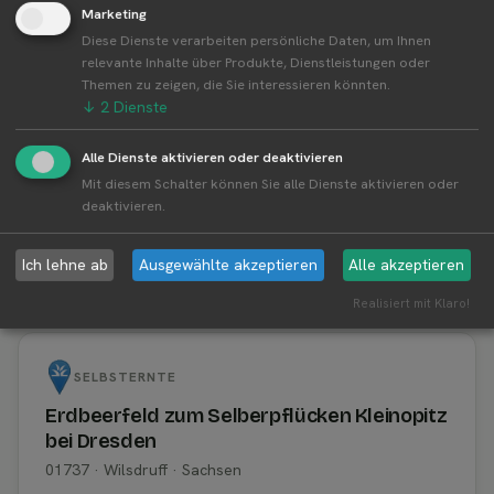
Erdbeeren
Marketing
Diese Dienste verarbeiten persönliche Daten, um Ihnen
relevante Inhalte über Produkte, Dienstleistungen oder
Themen zu zeigen, die Sie interessieren könnten.
↓
2
Dienste
Werbung
Derzeit keine Werbung verfügbar.
Alle Dienste aktivieren oder deaktivieren
Cookie-Einstellungen überprüfen
Mit diesem Schalter können Sie alle Dienste aktivieren oder
deaktivieren.
Ich lehne ab
Ausgewählte akzeptieren
Alle akzeptieren
📍 Alle Standorte von AGRAR GmbH
Realisiert mit Klaro!
"Dresdner Vorland"
SELBSTERNTE
Erdbeerfeld zum Selberpflücken Kleinopitz
bei Dresden
01737 · Wilsdruff · Sachsen