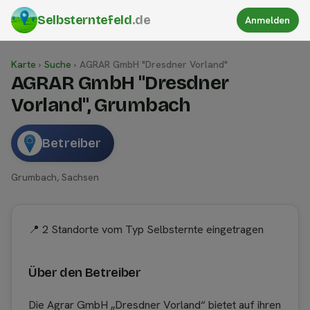
Selbsterntefeld
.de
Anmelden
Karte
›
Suche
›
AGRAR GmbH "Dresdner Vorland"
AGRAR GmbH "Dresdner
Vorland", Grumbach
Betreiber
Grumbach, Sachsen
📍 2 Standorte vom Typ Selbsternte eingetragen
Über den Betreiber
Die Agrar GmbH „Dresdner Vorland“ bietet auf ihren