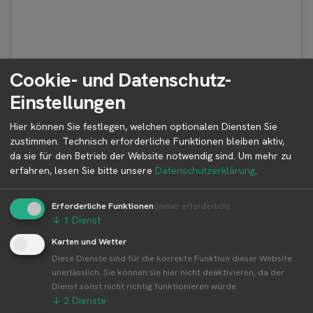
Cookie- und Datenschutz-
ℹ️
Bitte wähle für Details ein Icon auf der Karte aus.
Einstellungen
Hier können Sie festlegen, welchen optionalen Diensten Sie
zustimmen. Technisch erforderliche Funktionen bleiben aktiv,
da sie für den Betrieb der Website notwendig sind.
Um mehr zu
Erntezeit aller Produkte von AGRAR
erfahren, lesen Sie bitte unsere
Datenschutzerklärung
.
GmbH "Dresdner Vorland"
Erforderliche Funktionen
Der Erntekalender zeigt die typischen Erntezeiten der
(immer erforderlich)
↓
1
Dienst
Produkte über alle Standorte von AGRAR GmbH "Dresdner
Vorland" hinweg. Regionale oder wetterbedingte
Karten und Wetter
Abweichungen sind möglich.
Diese Dienste sind für die korrekte Funktion dieser Website
unerlässlich. Sie können sie hier nicht deaktivieren, da der
Dienst sonst nicht richtig funktionieren würde.
↓
2
Dienste
J
F
M
A
M
J
J
A
S
O
N
D