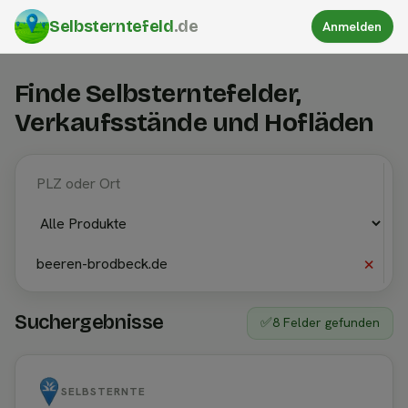
Selbsterntefeld
.de
Anmelden
Finde Selbsterntefelder,
Verkaufsstände und Hofläden
×
Suchergebnisse
✅
8 Felder gefunden
SELBSTERNTE