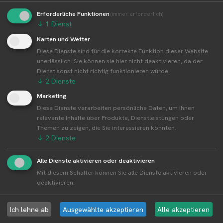
Erforderliche Funktionen
(immer erforderlich)
↓
1
Dienst
SELBSTERNTE
Karten und Wetter
Diese Dienste sind für die korrekte Funktion dieser Website
Erdbeerfeld zum Selberpflücken von
unerlässlich. Sie können sie hier nicht deaktivieren, da der
Beeren-Brodbeck Schwarzbach -
Dienst sonst nicht richtig funktionieren würde.
Möhringen Süd
↓
2
Dienste
Beeren-Brodbeck
Marketing
Trochtelfinger Straße · 70565 · Stuttgart
Diese Dienste verarbeiten persönliche Daten, um Ihnen
relevante Inhalte über Produkte, Dienstleistungen oder
Erdbeeren
Themen zu zeigen, die Sie interessieren könnten.
↓
2
Dienste
Alle Dienste aktivieren oder deaktivieren
Mit diesem Schalter können Sie alle Dienste aktivieren oder
SELBSTERNTE
deaktivieren.
Erdbeerfeld zum Selberpflücken von
Beeren-Brodbeck Rohrer Weg - Möhringen
Ich lehne ab
Ausgewählte akzeptieren
Alle akzeptieren
Süd