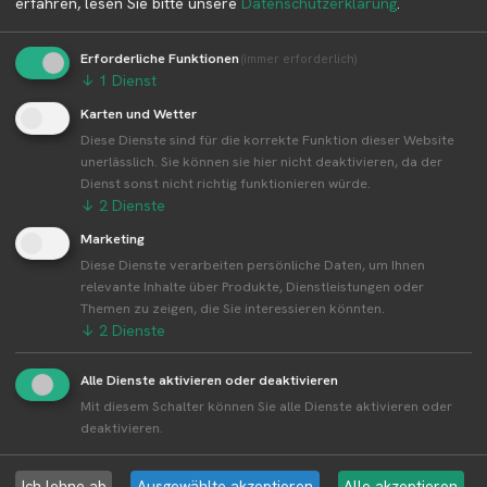
erfahren, lesen Sie bitte unsere
Datenschutzerklärung
.
Weitere Standorte von Weiler Hof
Erforderliche Funktionen
(immer erforderlich)
↓
1
Dienst
Weiler Hof betreibt 3 Standorte
Karten und Wetter
Alle Standorte von Weiler Hof↗
Diese Dienste sind für die korrekte Funktion dieser Website
Kompakte Übersicht aller Standorte inkl.
unerlässlich. Sie können sie hier nicht deaktivieren, da der
Firmensitz von Weiler Hof in einer Karte und als
Dienst sonst nicht richtig funktionieren würde.
↓
2
Dienste
Liste amzeigen.
Marketing
Diese Dienste verarbeiten persönliche Daten, um Ihnen
relevante Inhalte über Produkte, Dienstleistungen oder
Themen zu zeigen, die Sie interessieren könnten.
Aktuelle Infos zur Region 73734
↓
2
Dienste
Esslingen am Neckar
Alle Dienste aktivieren oder deaktivieren
Mit diesem Schalter können Sie alle Dienste aktivieren oder
Erntewetter für Esslingen am Neckar
deaktivieren.
Aktuelles Wetter in der Umgebung von Esslingen am
Neckar
Ich lehne ab
Ausgewählte akzeptieren
Alle akzeptieren