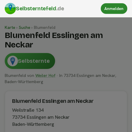
Selbsterntefeld
.de
Anmelden
Karte
›
Suche
›
Blumenfeld
Blumenfeld Esslingen am
Neckar
Selbsternte
Blumenfeld von
Weiler Hof
· In 73734 Esslingen am Neckar,
Baden-Württemberg
Blumenfeld Esslingen am Neckar
Weilstraße 134
73734 Esslingen am Neckar
Baden-Württemberg