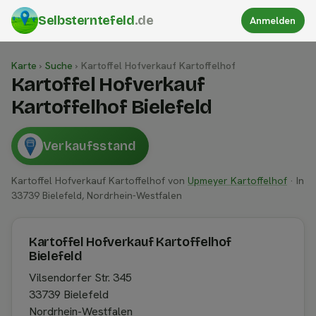
Selbsterntefeld
.de
Anmelden
Karte
›
Suche
›
Kartoffel Hofverkauf Kartoffelhof
Kartoffel Hofverkauf
Kartoffelhof Bielefeld
Verkaufsstand
Kartoffel Hofverkauf Kartoffelhof von
Upmeyer Kartoffelhof
· In
33739 Bielefeld, Nordrhein-Westfalen
Kartoffel Hofverkauf Kartoffelhof
Bielefeld
Vilsendorfer Str. 345
33739 Bielefeld
Nordrhein-Westfalen