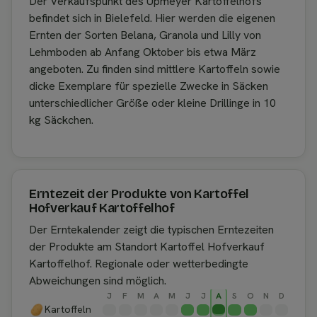
Der Verkaufspunkt des Upmeyer Kartoffelhofs
befindet sich in Bielefeld. Hier werden die eigenen
Ernten der Sorten Belana, Granola und Lilly von
Lehmboden ab Anfang Oktober bis etwa März
angeboten. Zu finden sind mittlere Kartoffeln sowie
dicke Exemplare für spezielle Zwecke in Säcken
unterschiedlicher Größe oder kleine Drillinge in 10
kg Säckchen.
Erntezeit der Produkte von Kartoffel
Hofverkauf Kartoffelhof
Der Erntekalender zeigt die typischen Erntezeiten
der Produkte am Standort Kartoffel Hofverkauf
Kartoffelhof. Regionale oder wetterbedingte
Abweichungen sind möglich.
J
F
M
A
M
J
J
A
S
O
N
D
Kartoffeln