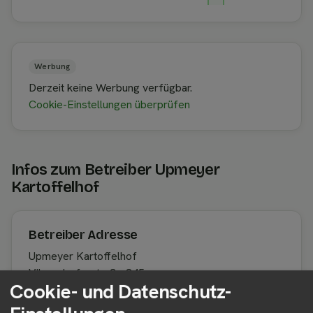
Werbung
Derzeit keine Werbung verfügbar.
Cookie-Einstellungen überprüfen
Infos zum Betreiber Upmeyer
Kartoffelhof
Betreiber Adresse
Upmeyer Kartoffelhof
Vilsendorferstraße 345
Cookie- und Datenschutz-
33739 Bielefeld
Nordrhein-Westfalen