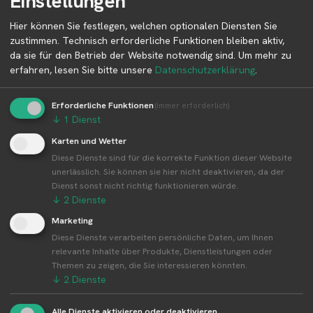
Einstellungen
Deutschland
Hier können Sie festlegen, welchen optionalen Diensten Sie
zustimmen. Technisch erforderliche Funktionen bleiben aktiv,
da sie für den Betrieb der Website notwendig sind.
Um mehr zu
Betreiber kontaktieren
erfahren, lesen Sie bitte unsere
Datenschutzerklärung
.
Auf der Profilseite des Betreibers findest du weitere
Erforderliche Funktionen
(immer erforderlich)
Informationen zum Betreiber und
↓
1
Dienst
Kontaktmöglichkeiten.
Karten und Wetter
Diese Dienste sind für die korrekte Funktion dieser Website
unerlässlich. Sie können sie hier nicht deaktivieren, da der
👤︎ Profilseite
Dienst sonst nicht richtig funktionieren würde.
↓
2
Dienste
Marketing
Diese Dienste verarbeiten persönliche Daten, um Ihnen
Weitere Standorte von Upmeyer
relevante Inhalte über Produkte, Dienstleistungen oder
Kartoffelhof
Themen zu zeigen, die Sie interessieren könnten.
↓
2
Dienste
Upmeyer Kartoffelhof betreibt 1 Standorte
Alle Dienste aktivieren oder deaktivieren