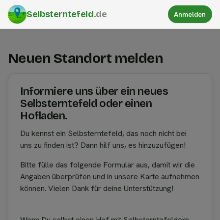
Selbsterntefeld
.de
Anmelden
Neuen Standort melden
Informiere uns über ein neues
Selbsterntefeld oder einen
Hofladen.
Du kennst ein Selbsterntefeld, das noch nicht bei
uns zu finden ist? Dann hilf uns, es hinzuzufügen!
Bitte fülle das folgende Formular aus, damit wir die
Angaben überprüfen und in unsere Karte aufnehmen
können. Vielen Dank für deine Unterstützung!
Wenn Du selbst einen Hof mit Selbsterntefeldern