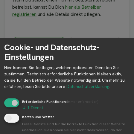
betreibst, kannst Du Dich
hier als Betreiber
registrieren
und alle Details direkt pflegen.
Cookie- und Datenschutz-
1
2
Einstellungen
Standort
Betreiber
Hier können Sie festlegen, welchen optionalen Diensten Sie
3
zustimmen. Technisch erforderliche Funktionen bleiben aktiv,
da sie für den Betrieb der Website notwendig sind.
Um mehr zu
Kontakt
erfahren, lesen Sie bitte unsere
Datenschutzerklärung
.
Erforderliche Funktionen
(immer erforderlich)
Infos zum Standort
↓
1
Dienst
Karten und Wetter
Art des Standortes
Diese Dienste sind für die korrekte Funktion dieser Website
unerlässlich. Sie können sie hier nicht deaktivieren, da der