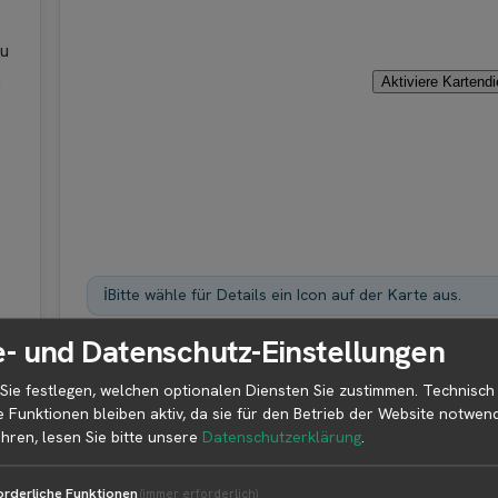
du
.
Aktiviere Kartend
ℹ️
Bitte wähle für Details ein Icon auf der Karte aus.
- und Datenschutz-Einstellungen
Sie festlegen, welchen optionalen Diensten Sie zustimmen. Technisch
e Funktionen bleiben aktiv, da sie für den Betrieb der Website notwend
agyu Münster
hren, lesen Sie bitte unsere
Datenschutzerklärung
.
iten der Produkte über alle
ale oder wetterbedingte
orderliche Funktionen
(immer erforderlich)