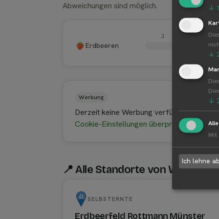
Abweichungen sind möglich.
↓
Kar
Die
J
F
nic
Erdbeeren
↓
Mar
Die
Die
Werbung
↓
Derzeit keine Werbung verfügbar.
All
Cookie-Einstellungen überprüfen
Mit
Ich lehne a
📍 Alle Standorte von Wagyu M
SELBSTERNTE
Erdbeerfeld Rottmann Münster