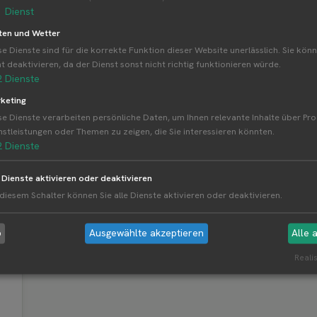
1
Dienst
ten und Wetter
se Dienste sind für die korrekte Funktion dieser Website unerlässlich. Sie könn
M
A
M
J
J
A
ht deaktivieren, da der Dienst sonst nicht richtig funktionieren würde.
2
Dienste
keting
se Dienste verarbeiten persönliche Daten, um Ihnen relevante Inhalte über Pr
nstleistungen oder Themen zu zeigen, die Sie interessieren könnten.
2
Dienste
e Dienste aktivieren oder deaktivieren
 diesem Schalter können Sie alle Dienste aktivieren oder deaktivieren.
b
Ausgewählte akzeptieren
Alle 
ünster
Realis