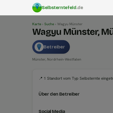
Selbsterntefeld
.de
Karte
›
Suche
›
Wagyu Münster
Wagyu Münster, Mü
Betreiber
Münster, Nordrhein-Westfalen
📍 1 Standort vom Typ Selbsternte einget
Über den Betreiber
Social Media