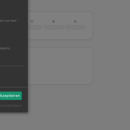
en sie hier
S
O
N
D
odukte,
akzeptieren
iert mit Klaro!