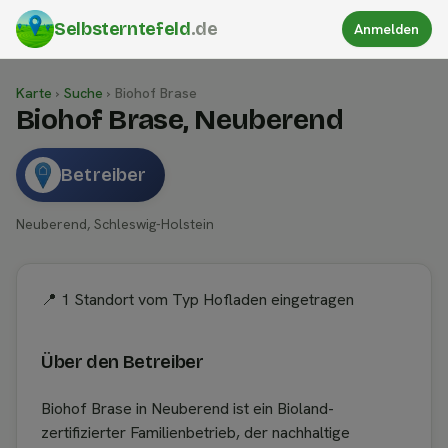
Selbsterntefeld
.de
Anmelden
Karte
›
Suche
›
Biohof Brase
Biohof Brase, Neuberend
Betreiber
Neuberend, Schleswig-Holstein
📍 1 Standort vom Typ Hofladen eingetragen
Über den Betreiber
Biohof Brase in Neuberend ist ein Bioland-
zertifizierter Familienbetrieb, der nachhaltige