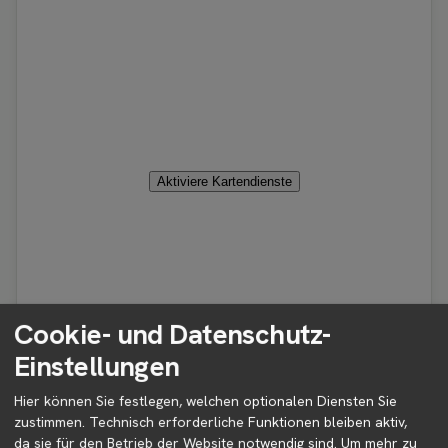
Aktiviere Kartendienste
Cookie- und Datenschutz-
Einstellungen
ℹ️
Bitte wähle für Details ein Icon auf der Karte aus.
Hier können Sie festlegen, welchen optionalen Diensten Sie
zustimmen. Technisch erforderliche Funktionen bleiben aktiv,
da sie für den Betrieb der Website notwendig sind.
Um mehr zu