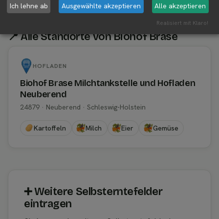
Ich lehne ab
Ausgewählte akzeptieren
Alle akzeptieren
Realisiert mit Klaro!
📍 Alle Standorte von Biohof Brase
HOFLADEN
Biohof Brase Milchtankstelle und Hofladen
Neuberend
24879 · Neuberend · Schleswig-Holstein
Kartoffeln
Milch
Eier
Gemüse
➕︎ Weitere Selbsterntefelder
eintragen